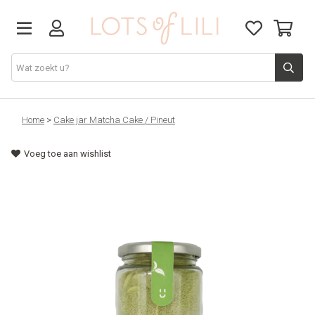
VADERDAG
Home
>
Cake jar Matcha Cake / Pineut
Voeg toe aan wishlist
SOLDEN
GIFT STUDIO
AGENDA'S 2026
ACCESSOIRES
JUF/MEESTER