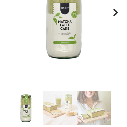
WONEN
Next
STATIONERY
WELNESS
AAN TAFEL
FOOD
GREEN LIVING
KIDS
CADEAUBON