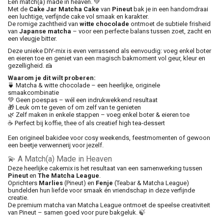
Een match(a) made in heaven. 💚
Met de
Cake Jar Matcha Cake
van
Pineut
bak je in een handomdraai
een luchtige, verfijnde cake vol smaak en karakter.
De romige zachtheid van
witte chocolade
ontmoet de subtiele frisheid
van
Japanse matcha
– voor een perfecte balans tussen zoet, zacht en
een vleugje bitter.
Deze unieke DIY-mix is even verrassend als eenvoudig: voeg enkel boter
en eieren toe en geniet van een magisch bakmoment vol geur, kleur en
gezelligheid. 🍰
Waarom je dit wilt proberen:
🍵 Matcha & witte chocolade – een heerlijke, originele
smaakcombinatie
💚 Geen poespas – wél een indrukwekkend resultaat
🎁 Leuk om te geven of om zelf van te genieten
🌿 Zelf maken in enkele stappen – voeg enkel boter & eieren toe
☕ Perfect bij koffie, thee of als creatief high tea-dessert
Een origineel bakidee voor cosy weekends, feestmomenten of gewoon
een beetje verwennerij voor jezelf.
💫 A Match(a) Made in Heaven
Deze heerlijke cakemix is het resultaat van een samenwerking tussen
Pineut
en
The Matcha League
.
Oprichters
Marlies
(Pineut) en
Fenje
(Teabar & Matcha League)
bundelden hun liefde voor smaak én vriendschap in deze verfijnde
creatie.
De premium matcha van Matcha League ontmoet de speelse creativiteit
van Pineut – samen goed voor pure bakgeluk. 🍃