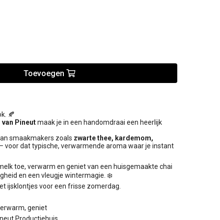
Toevoegen
k. 🍂
 van Pineut
maak je in een handomdraai een heerlijk
k aan smaakmakers zoals
zwarte thee, kardemom,
– voor dat typische, verwarmende aroma waar je instant
 melk toe, verwarm en geniet van een huisgemaakte chai
ligheid en een vleugje wintermagie. ❄️
t ijsklontjes voor een frisse zomerdag.
verwarm, geniet
ineut Productiehuis