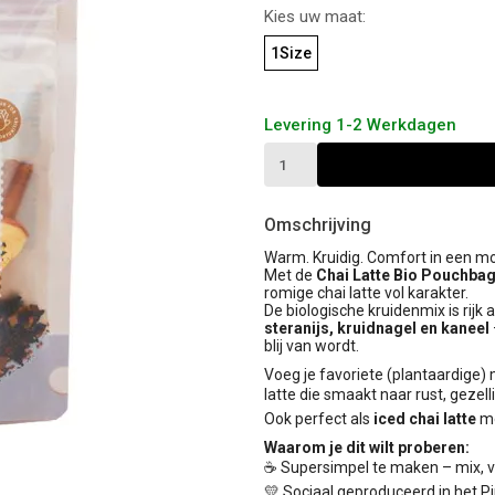
Kies uw maat:
1Size
Levering 1-2 Werkdagen
Omschrijving
Warm. Kruidig. Comfort in een mo
Met de
Chai Latte Bio Pouchbag
romige chai latte vol karakter.
De biologische kruidenmix is rij
steranijs, kruidnagel en kaneel
blij van wordt.
Voeg je favoriete (plantaardige)
latte die smaakt naar rust, gezel
Ook perfect als
iced chai latte
me
Waarom je dit wilt proberen:
☕ Supersimpel te maken – mix, 
💛 Sociaal geproduceerd in het P