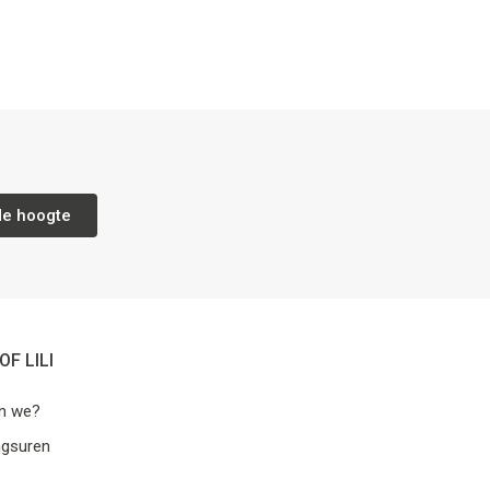
de hoogte
OF LILI
jn we?
ngsuren