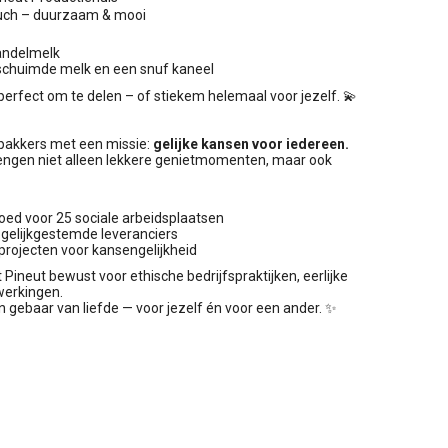
ouch – duurzaam & mooi
andelmelk
schuimde melk en een snuf kaneel
rfect om te delen – of stiekem helemaal voor jezelf. 💫
npakkers met een missie:
gelijke kansen voor iedereen.
engen niet alleen lekkere genietmomenten, maar ook
oed voor 25 sociale arbeidsplaatsen
gelijkgestemde leveranciers
projecten voor kansengelijkheid
 Pineut bewust voor ethische bedrijfspraktijken, eerlijke
werkingen.
n gebaar van liefde — voor jezelf én voor een ander. ✨