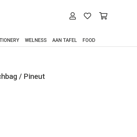
TIONERY
WELNESS
AAN TAFEL
FOOD
chbag / Pineut