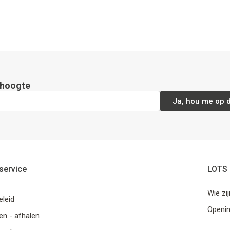
e hoogte
Ja, hou me op 
service
LOTS 
Wie zi
eleid
Openi
n - afhalen