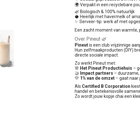
🌍 Verpakt in een recyclebare p
🌿 Biologisch & 100% natuurlijk
🥥 Heerlijk met havermelk of am
✨ Serveer-tip: werk af met opge
Een zacht moment van warmte, pe
Over Pineut 🌿
Pineut
is een club vrijzinnige aa
Hun zelfmaakproducten (DIY) br
directe sociale impact.
Zo werkt Pineut met:
🌸
Het Pineut Productiehuis
– g
🤝
Impact partners
– duurzame, 
💛
1% van de omzet
– gaat naar 
Als
Certified B Corporation
kiest
handel en betekenisvolle samen
Zo wordt jouw kopje chai een klei