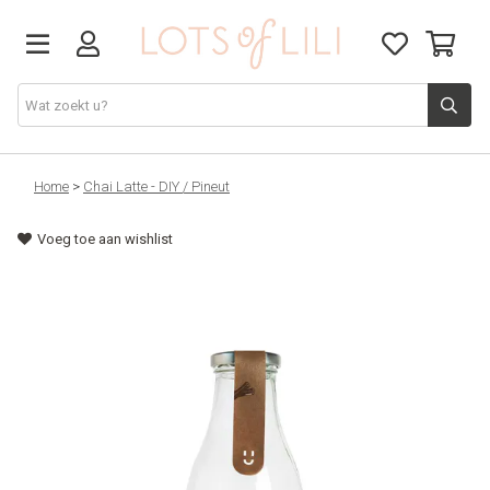
VADERDAG
Home
>
Chai Latte - DIY / Pineut
Voeg toe aan wishlist
SOLDEN
GIFT STUDIO
AGENDA'S 2026
ACCESSOIRES
JUF/MEESTER