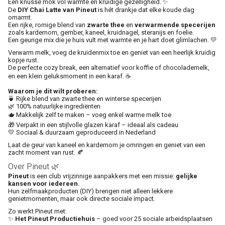
Een knusse mok vol warmte en kruidige gezelligheid. ✨
De
DIY Chai Latte van Pineut
is hét drankje dat elke koude dag
omarmt.
Een rijke, romige blend van
zwarte thee
en
verwarmende specerijen
zoals kardemom, gember, kaneel, kruidnagel, steranijs en foelie.
Een geurige mix die je huis vult met warmte en je hart doet glimlachen. 💛
Verwarm melk, voeg de kruidenmix toe en geniet van een heerlijk kruidig
kopje rust.
De perfecte cozy break, een alternatief voor koffie of chocolademelk,
en een klein geluksmoment in een karaf. ☕
Waarom je dit wilt proberen:
🍵 Rijke blend van zwarte thee en winterse specerijen
🌿 100% natuurlijke ingrediënten
🫖 Makkelijk zelf te maken – voeg enkel warme melk toe
🎁 Verpakt in een stijlvolle glazen karaf – ideaal als cadeau
💛 Sociaal & duurzaam geproduceerd in Nederland
Laat de geur van kaneel en kardemom je omringen en geniet van een
zacht moment van rust. 🍂
Over Pineut 🌿
Pineut
is een club vrijzinnige aanpakkers met een missie:
gelijke
kansen voor iedereen.
Hun zelfmaakproducten (DIY) brengen niet alleen lekkere
genietmomenten, maar ook directe sociale impact.
Zo werkt Pineut met:
✨
Het Pineut Productiehuis
– goed voor 25 sociale arbeidsplaatsen