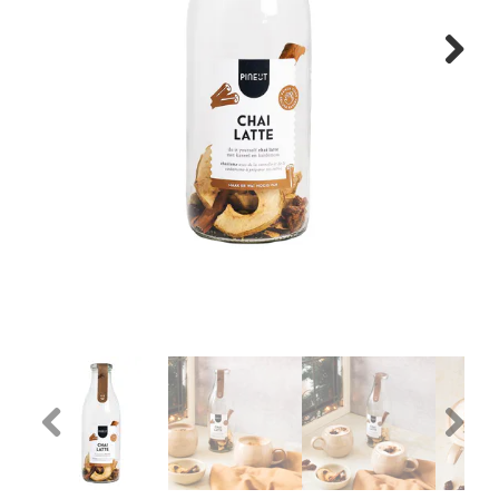
WONEN
Next
STATIONERY
WELNESS
AAN TAFEL
FOOD
GREEN LIVING
KIDS
Previous
Next
CADEAUBON