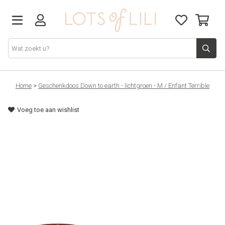
VADERDAG
Home
>
Geschenkdoos Down to earth - lichtgroen - M / Enfant Terrible
Voeg toe aan wishlist
SOLDEN
GIFT STUDIO
AGENDA'S 2026
ACCESSOIRES
JUF/MEESTER