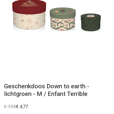
WONEN
STATIONERY
WELNESS
AAN TAFEL
FOOD
GREEN LIVING
Geschenkdoos Down to earth -
lichtgroen - M / Enfant Terrible
KIDS
€ 7,95
€ 4,77
CADEAUBON