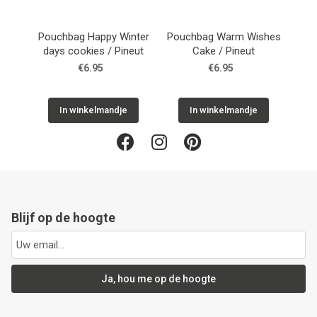
Next
Pouchbag Happy Winter
Pouchbag Warm Wishes
Chai
days cookies / Pineut
Cake / Pineut
€6.95
€6.95
In winkelmandje
In winkelmandje
Blijf op de hoogte
Ja, hou me op de hoogte