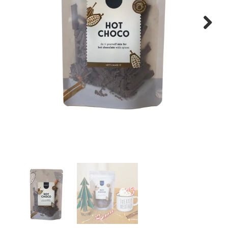
WONEN
Next
STATIONERY
WELNESS
AAN TAFEL
FOOD
GREEN LIVING
KIDS
CADEAUBON