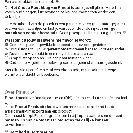
Een pure traktatie in een mok. ☕️
De
Hot Choco Pouchbag
van
Pineut
is pure gezelligheid — perfect
voor koude dagen, luie avonden of knusse momenten onder een
dekentje.
Doe de inhoud van de pouch in een pannetje, voeg (plantaardige) melk
toe, verwarm zachtjes en laat je verrassen door de
rijke, romige
smaak van echte chocolade
. Geen poespas, alleen puur genieten. 💛
Waarom dit jouw nieuwe winterfavoriet wordt:
🍫 Gemak – geen ingewikkelde recepten, gewoon genieten
🌱 Social impact – jouw genietmoment creëert kansen voor een ander
🌿 Duurzaam – verpakt in een recyclebare pouch bag
🤍 Simpel stappenplan – in een paar minuten klaar
🎁 Cadeautip – geef een beleving cadeau, geen standaard geschenk
Met elke slok proef je niet alleen chocolade, maar ook een beetje
warmte, aandacht en betekenis.
Over Pineut 🌿
Pineut
maakt zelfmaakproducten (DIY) die lekker, duurzaam én sociaal
zijn.
In het
Pineut Productiehuis
werken mensen met afstand tot de
arbeidsmarkt met zorg aan elk product.
Daarnaast koopt Pineut ingrediënten in bij impactpartners en doneert
het merk 1% van de omzet aan projecten die
gelijke kansen
bevorderen.
💚
Certified B Corporation