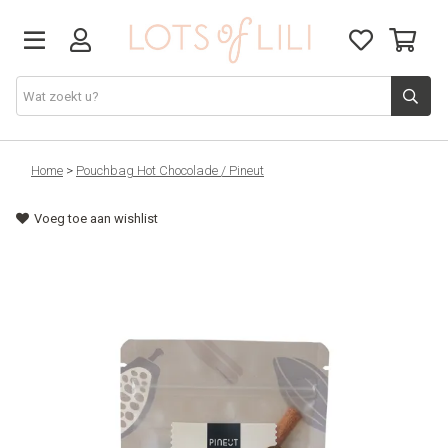
VADERDAG
Home
>
Pouchbag Hot Chocolade / Pineut
Voeg toe aan wishlist
SOLDEN
GIFT STUDIO
AGENDA'S 2026
ACCESSOIRES
JUF/MEESTER