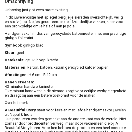
Omschrijving
Unboxing just got even more exciting.
In dit juwelenkistje met spiegel berg je je sieraden overzichtelijk, veilig
en stofvrij op. Netjes gesorteerd in de afzonderlijke vakken, klaar voor
een pronkplekje om je hals of aan je pols.
Handgemaakt in India, van gerecyclede katoenresten met een prachtige
ginkgo-folieprint.
Symbool:
ginkgo blad
Kleur
: geel
Betekenis:
geluk, hoop, kracht
Materialen:
karton, katoen, katran gerecycled katoenpapier
Afmetingen:
H 6 cm - B 12 cm
Banen creëren:
40 minuten handwerkminuten:
Elke minuut handwerk in dit sieraad zorgt voor eerlijke werkgelegenheid
en draagt bij aan een betere toekomst voor de maker.
Over het merk:
A Beautiful Story
staat voor faire en met liefde handgemaakte juwelen
uit Nepal & India.
Hun producten worden gemaakt aan de andere kant van de wereld. Niet
zomaar door producenten ver weg, maar door vakmensen die bij A
Beautiful Story horen. Voor hen hebben de producten een heel concrete