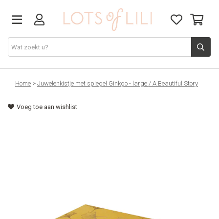
VADERDAG
Home
>
Juwelenkistje met spiegel Ginkgo - large / A Beautiful Story
Voeg toe aan wishlist
SOLDEN
GIFT STUDIO
AGENDA'S 2026
ACCESSOIRES
JUF/MEESTER