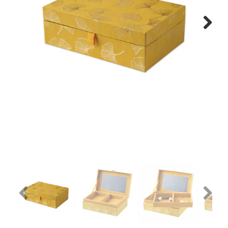
WONEN
Next
STATIONERY
WELNESS
AAN TAFEL
FOOD
GREEN LIVING
KIDS
Previous
Next
CADEAUBON