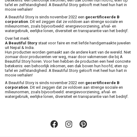
betekenis: een behoorlijk inkomen, een dak boven hun hoofd, eten op
tafel en zelfstandigheid. A Beautiful Story gelooft met heel hun hart in
mooie verhalen!
A Beautiful Story is sinds november 2022 een
gecertificeerde B
corporation
. Dit wil zeggen dat ze voldoen aan strenge sociale en
milieunormen, zoals bijvoorbeeld: energievoorziening, afval- en
watergebruik, eerlijke lonen, diversiteit en transparantie van het bedrijf.
Over het merk:
A Beautiful Story
staat voor faire en met liefde handgemaakte juwelen
uit Nepal & India.
Hun producten worden gemaakt aan de andere kant van de wereld. Niet
zomaar door producenten ver weg, maar door vakmensen die bij A
Beautiful Story horen. Voor hen hebben de producten een heel concrete
betekenis: een behoorlijk inkomen, een dak boven hun hoofd, eten op
tafel en zelfstandigheid. A Beautiful Story gelooft met heel hun hart in
mooie verhalen!
A Beautiful Story is sinds november 2022 een
gecertificeerde B
corporation
. Dit wil zeggen dat ze voldoen aan strenge sociale en
milieunormen, zoals bijvoorbeeld: energievoorziening, afval- en
watergebruik, eerlijke lonen, diversiteit en transparantie van het bedrijf.