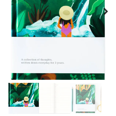
WONEN
Next
STATIONERY
WELNESS
AAN TAFEL
FOOD
GREEN LIVING
KIDS
CADEAUBON