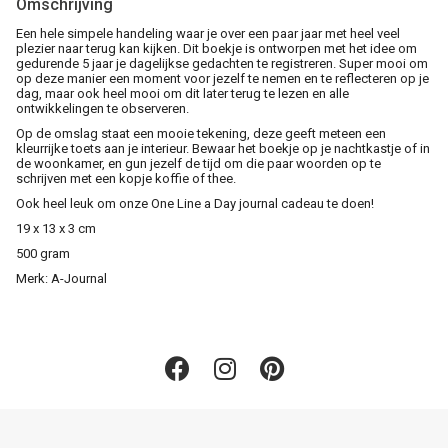
Omschrijving
Een hele simpele handeling waar je over een paar jaar met heel veel
plezier naar terug kan kijken. Dit boekje is ontworpen met het idee om
gedurende 5 jaar je dagelijkse gedachten te registreren. Super mooi om
op deze manier een moment voor jezelf te nemen en te reflecteren op je
dag, maar ook heel mooi om dit later terug te lezen en alle
ontwikkelingen te observeren.
Op de omslag staat een mooie tekening, deze geeft meteen een
kleurrijke toets aan je interieur. Bewaar het boekje op je nachtkastje of in
de woonkamer, en gun jezelf de tijd om die paar woorden op te
schrijven met een kopje koffie of thee.
Ook heel leuk om onze One Line a Day journal cadeau te doen!
19 x 13 x 3 cm
500 gram
Merk: A-Journal