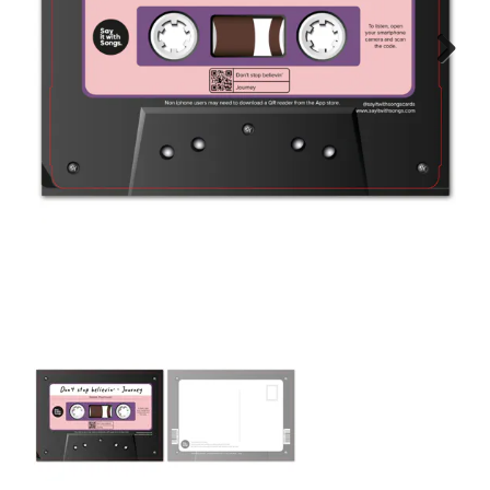
WONEN
Next
STATIONERY
WELNESS
AAN TAFEL
FOOD
GREEN LIVING
KIDS
CADEAUBON