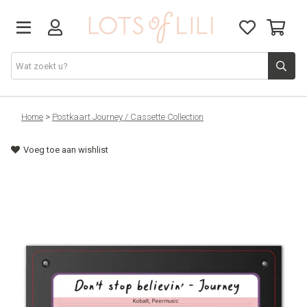
VADERDAG
Home
>
Postkaart Journey / Cassette Collection
Voeg toe aan wishlist
SOLDEN
GIFT STUDIO
AGENDA'S 2026
ACCESSOIRES
JUF/MEESTER