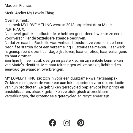
Made in France.
Merk: Atelier My Lovely Thing
Over het merk:
Het merk MY LOVELY THING werd in 2013 opgericht door Marie
PERTRIAUX.
Na zowel grafiek als illustratie te hebben gestudeerd, werkte ze eerst
voor verschillende textielgerelateerde bedrijven.
Nadat ze naar La Rochelle was verhuisd, besloot ze voor zichzelf een
bedrijf te starten door een verzameling illustraties te maken. Haar werk
is geïnspireerd door haar dagelijks leven, haar emoties, haar verlangens
en haar dromen.
Een fijne lijn, een strak design en pastelkleuren zijn enkele kenmerken
van Marie's identiteit. Met haar tekeningen wil ze poëzie, lichtheid en
eenvoudige waarden overbrengen.
MY LOVELY THING zet zich in voor een duurzame kwaliteitsaanpak.
Ze kiezen en geven de voorkeur aan lokale partners voor de productie
van hun producten. Ze gebruiken gerecycled papier voor hun prints en
ansichtkaarten; alsook gebruiken ze biologisch afbreekbare
verpakkingen, die grotendeels gerecycled en recyclebaar zijn.