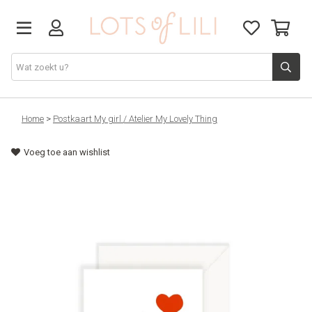
VADERDAG
Home
>
Postkaart My girl / Atelier My Lovely Thing
Voeg toe aan wishlist
SOLDEN
GIFT STUDIO
AGENDA'S 2026
ACCESSOIRES
JUF/MEESTER