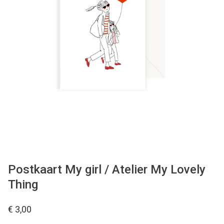
WONEN
STATIONERY
WELNESS
AAN TAFEL
FOOD
GREEN LIVING
Postkaart My girl / Atelier My Lovely
Thing
KIDS
€ 3,00
CADEAUBON