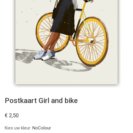
WONEN
STATIONERY
WELNESS
AAN TAFEL
FOOD
GREEN LIVING
Postkaart Girl and bike
KIDS
€ 2,50
Kies uw kleur:
NoColour
CADEAUBON