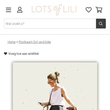
VADERDAG
Home
>
Postkaart Girl and bike
Voeg toe aan wishlist
SOLDEN
GIFT STUDIO
AGENDA'S 2026
ACCESSOIRES
JUF/MEESTER