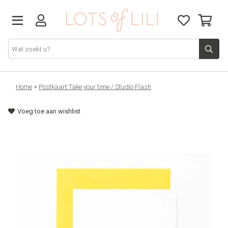
VADERDAG
Home
>
Postkaart Take your time / Studio Flash
Voeg toe aan wishlist
SOLDEN
GIFT STUDIO
AGENDA'S 2026
ACCESSOIRES
JUF/MEESTER