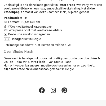
Zoals altijd is ook deze kaart gedrukt in
letterpress
, wat zorgt voor een
voelbare reliëfdruk en een luxe, ambachtelijke uitstraling. Het
dikke
katoenpapier
maakt van deze kaart een klein, blijvend gebaar.
Productdetails:
✉️ Formaat: 10,5 x 14,8 cm
📄 470 g kwaliteitsvol katoenpapier
🎨 Letterpress print met voelbare reliëfdruk
✉️ Gekleurde envelop inbegrepen
🇧🇪 Handgedrukt in België
Een kaartje dat ademt: rust, ruimte en mildheid. 🌿
Over Studio Flash
Deze kaart is handgedrukt door het prettig gestoorde duo
Joachim &
Jolien
– aka
Mr & Mrs Flash
– van Studio Flash.
Hun ontwerpen balanceren moeiteloos tussen humor en zachtheid,
altijd met liefde en vakmanschap gemaakt in België.