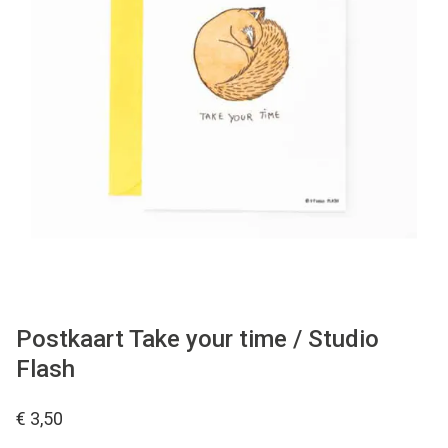
WONEN
STATIONERY
WELNESS
AAN TAFEL
FOOD
GREEN LIVING
Postkaart Take your time / Studio
Flash
KIDS
€ 3,50
CADEAUBON