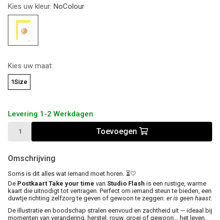
Kies uw kleur:
NoColour
Kies uw maat:
1Size
Levering 1-2 Werkdagen
Toevoegen
Omschrijving
Soms is dit alles wat iemand moet horen. ⏳🤍
De
Postkaart Take your time
van
Studio Flash
is een rustige, warme
kaart die uitnodigt tot vertragen. Perfect om iemand steun te bieden, een
duwtje richting zelfzorg te geven of gewoon te zeggen:
er is geen haast
.
De illustratie en boodschap stralen eenvoud en zachtheid uit — ideaal bij
momenten van verandering, herstel, rouw, groei of gewoon… het leven.