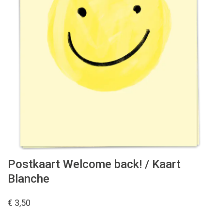
WONEN
STATIONERY
WELNESS
AAN TAFEL
FOOD
GREEN LIVING
Postkaart Welcome back! / Kaart
Blanche
KIDS
€ 3,50
CADEAUBON