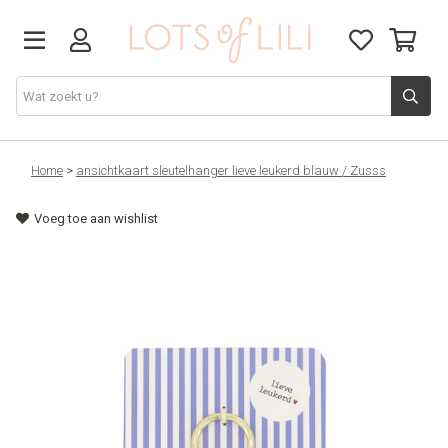
VADERDAG
Home
>
ansichtkaart sleutelhanger lieve leukerd blauw / Zusss
Voeg toe aan wishlist
SOLDEN
GIFT STUDIO
AGENDA'S 2026
ACCESSOIRES
JUF/MEESTER