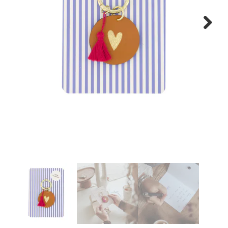
WONEN
Next
STATIONERY
WELNESS
AAN TAFEL
FOOD
GREEN LIVING
KIDS
CADEAUBON