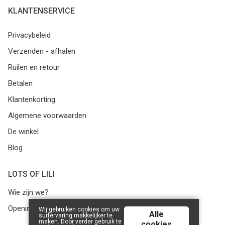
KLANTENSERVICE
Privacybeleid
Verzenden - afhalen
Ruilen en retour
Betalen
Klantenkorting
Algemene voorwaarden
De winkel
Blog
LOTS OF LILI
Wie zijn we?
Openingsuren
Wij gebruiken cookies om uw
Alle
surfervaring makkelijker te
maken. Door verder gebruik te
cookies