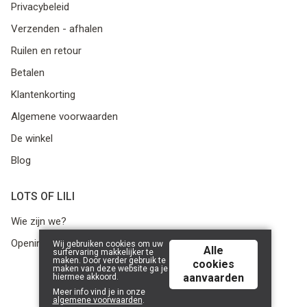
Privacybeleid
Verzenden - afhalen
Ruilen en retour
Betalen
Klantenkorting
Algemene voorwaarden
De winkel
Blog
LOTS OF LILI
Wie zijn we?
Openingsuren
Wij gebruiken cookies om uw
Alle
surfervaring makkelijker te
maken. Door verder gebruik te
cookies
maken van deze website ga je
aanvaarden
hiermee akkoord.
© 2026 Lots of Lili | Powered by
Tilroy
.
Meer info vind je in onze
algemene voorwaarden
.