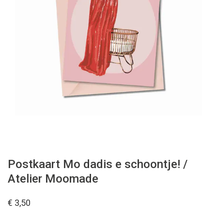
WONEN
STATIONERY
WELNESS
AAN TAFEL
FOOD
GREEN LIVING
Postkaart Mo dadis e schoontje! /
Atelier Moomade
KIDS
€ 3,50
CADEAUBON