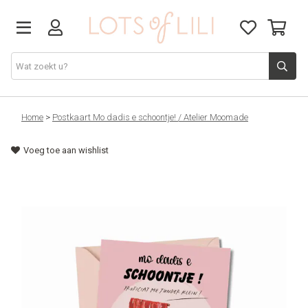
VADERDAG
Home
>
Postkaart Mo dadis e schoontje! / Atelier Moomade
Voeg toe aan wishlist
SOLDEN
GIFT STUDIO
AGENDA'S 2026
ACCESSOIRES
JUF/MEESTER