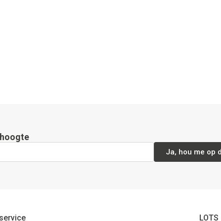
e hoogte
Ja, hou me op 
service
LOTS 