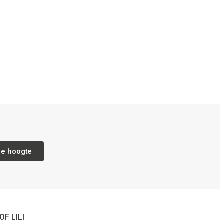
de hoogte
OF LILI