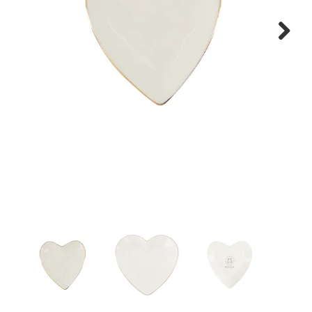
WONEN
Next
STATIONERY
WELNESS
AAN TAFEL
FOOD
GREEN LIVING
KIDS
CADEAUBON