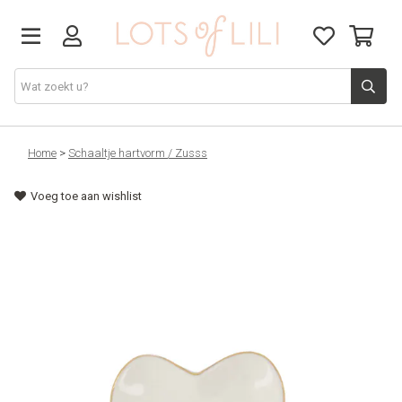
VADERDAG
Home
>
Schaaltje hartvorm / Zusss
Voeg toe aan wishlist
SOLDEN
GIFT STUDIO
AGENDA'S 2026
ACCESSOIRES
JUF/MEESTER