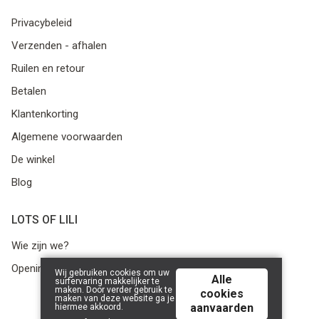
Privacybeleid
Verzenden - afhalen
Ruilen en retour
Betalen
Klantenkorting
Algemene voorwaarden
De winkel
Blog
LOTS OF LILI
Wie zijn we?
Openingsuren
Wij gebruiken cookies om uw
Alle
surfervaring makkelijker te
maken. Door verder gebruik te
cookies
maken van deze website ga je
aanvaarden
hiermee akkoord.
© 2026 Lots of Lili | Powered by
Tilroy
.