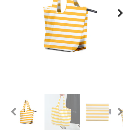
WONEN
Next
STATIONERY
WELNESS
AAN TAFEL
FOOD
GREEN LIVING
KIDS
Previous
Next
CADEAUBON