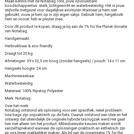
Maak kennis met de Notabag Tote, jouw opvouwbare
boodschappentas: sterk, lichtgewicht en waterbestendig. Het is jouw
stijlvolle metgezel voor dagelijkse avonturen.Wanneer je hem niet
gebruikt, vouw je hem op in zijn eigen vakje. Gebruik hem, hergebruik
hem en vooral: heb er plezier mee.
Door dit product te kopen, draag je bij aan de 1% for the Planet-donatie
van Notabag.
Handgemaakt
Herbruikbaar & eco-friendly
Draagt tot 20 kg
Afmetingen: 39 x 32,5 cm hoog (zonder hengsels) / pouch: 14 x 11 cm
Hengsels hoogte: 24 cm
Machinewasbaar
Waterbestendig
Materiaal: 100% Ripstop Polyester
Merk: Notabag
Over het merk:
Notabag ontstond als oplossing voor een specifiek, reëel probleem:
tote bags zijn onpraktisch op de fiets. Daaruit ontstond een idee en het
ontwerp dat uiteindelijk de originele hybride tas/rugzak werd.Het gaat
hen niet alleen om het product. Milieubewuste keuzes maken wordt
vanzelfsprekend wanneer de oplossingen praktisch en esthetisch zijn
en ons leven makkelijker maken. Als lid van de organisatie 1% for the