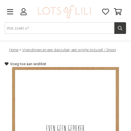
VADERDAG
Home
>
Vriendinnen en een dansvloer, een wijntje inclusief / Smooj
Voeg toe aan wishlist
SOLDEN
GIFT STUDIO
AGENDA'S 2026
ACCESSOIRES
JUF/MEESTER