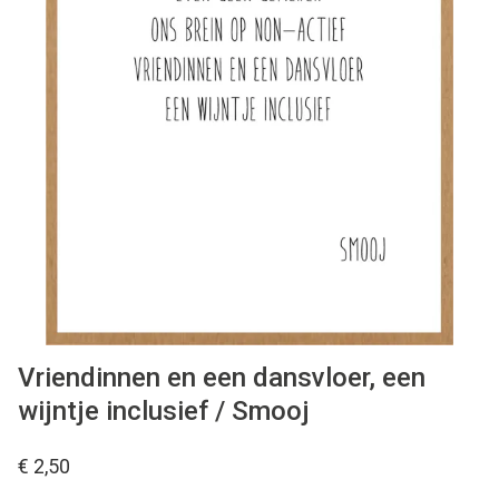
WONEN
STATIONERY
WELNESS
AAN TAFEL
FOOD
GREEN LIVING
Vriendinnen en een dansvloer, een
wijntje inclusief / Smooj
KIDS
€ 2,50
CADEAUBON