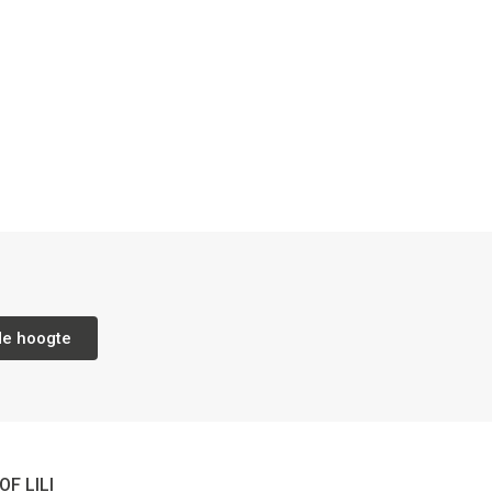
de hoogte
OF LILI