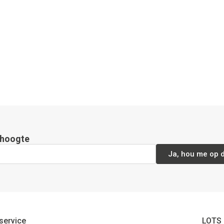
e hoogte
Ja, hou me op 
service
LOTS 