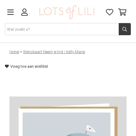
VADERDAG
Home
>
Wenskaart Neem je tijd / Kelly Marie
Voeg toe aan wishlist
SOLDEN
GIFT STUDIO
AGENDA'S 2026
ACCESSOIRES
JUF/MEESTER