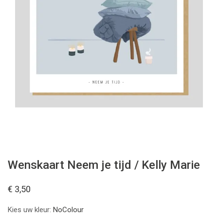
WONEN
STATIONERY
WELNESS
AAN TAFEL
FOOD
GREEN LIVING
Wenskaart Neem je tijd / Kelly Marie
KIDS
€ 3,50
Kies uw kleur:
NoColour
CADEAUBON