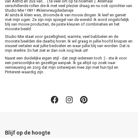
van Astrid en zus van.... ( te veel om op te noemen ). Allemaal
verschillende rollen die ik met veel plezier draag en nu ook oprichter van
Studio Mie ! YAY ! #kleinvreugdedansje
Al sinds ik klein was, droomde ik van mooie dingen. Ik leef en geniet
met mijn ogen. Ze zijn mijn spiegel van de wereld. Ik word ongelofelijk
blij van mooie producten, de juiste kleuren of combinaties en het
mooiste beeld.
Studio Mie staat voor gezelligheid, warmte, veel babbelen en de
mooiste beelden die daarbij horen. Ik wil graag in jullie hoofd kruipen en
visueel vertalen wat jullie bedoelen en waar jullie blij van worden. Dat is
mijn sterkte. En het ziet er dan ook nog leuk uit!
Naast een duidelijke eigen stijl - dat zegt iedereen toch :) - sta ik voor
een persoonlijke en gezellige aanpak. Ik ga altijd op zoek naar
vernieuwing en zorg dat mijn ontwerpen mee zijn met hun tijd en
Pinterest-waardig zijn.
Blijf op de hoogte