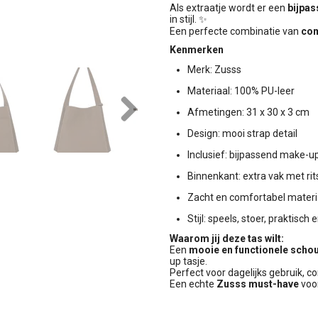
Als extraatje wordt er een
bijpas
in stijl. ✨
Een perfecte combinatie van
com
Kenmerken
Merk: Zusss
Materiaal: 100% PU-leer
Afmetingen: 31 x 30 x 3 cm
Next
Design: mooi strap detail
Inclusief: bijpassend make-up
Binnenkant: extra vak met rits
Zacht en comfortabel materi
Stijl: speels, stoer, praktisch e
Waarom jij deze tas wilt:
Een
mooie en functionele scho
up tasje.
Perfect voor dagelijks gebruik, com
Een echte
Zusss must-have
voo