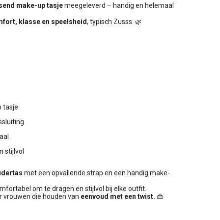
send make-up tasje
meegeleverd – handig en helemaal
fort, klasse en speelsheid
, typisch Zusss. 🌿
 tasje
sluiting
aal
n stijlvol
udertas
met een opvallende strap en een handig make-
fortabel om te dragen en stijlvol bij elke outfit.
r vrouwen die houden van
eenvoud met een twist.
👜