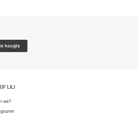
de hoogte
OF LILI
jn we?
ngsuren