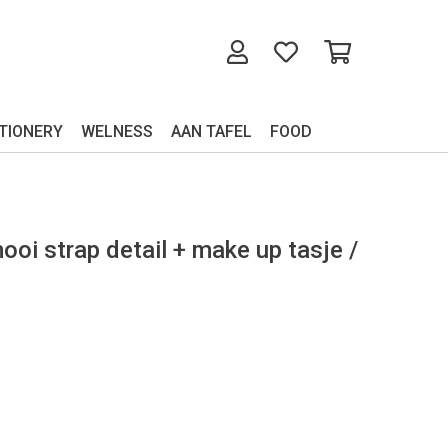
TIONERY
WELNESS
AAN TAFEL
FOOD
oi strap detail + make up tasje /