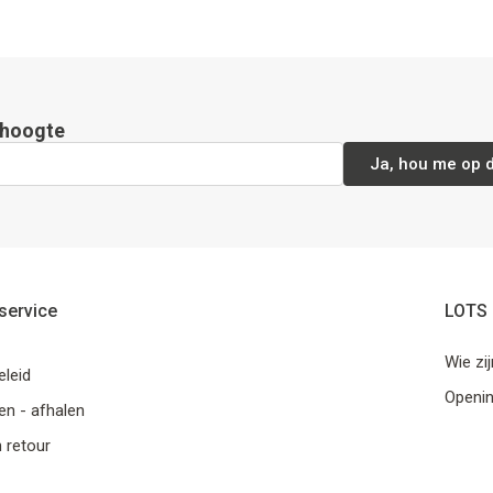
e hoogte
Ja, hou me op 
service
LOTS 
Wie zi
eleid
Openi
n - afhalen
n retour