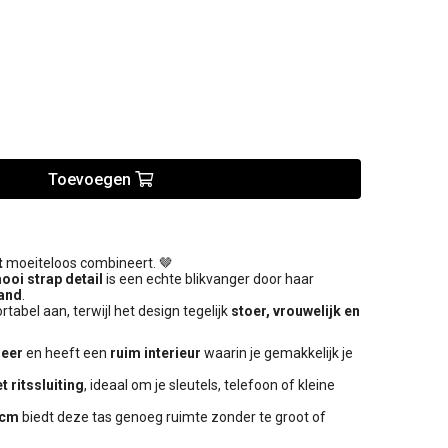
Toevoegen
t
moeiteloos combineert. 🤎
oi strap detail
is een echte blikvanger door haar
band
.
tabel aan, terwijl het design tegelijk
stoer, vrouwelijk en
leer
en heeft een
ruim interieur
waarin je gemakkelijk je
t ritssluiting
, ideaal om je sleutels, telefoon of kleine
 cm
biedt deze tas genoeg ruimte zonder te groot of