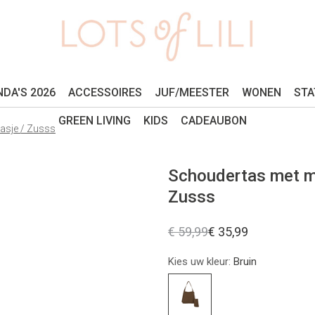
DA'S 2026
ACCESSOIRES
JUF/MEESTER
WONEN
STA
GREEN LIVING
KIDS
CADEAUBON
tasje / Zusss
Schoudertas met mo
Zusss
€ 59,99
€ 35,99
Kies uw kleur:
Bruin