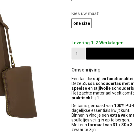
Kies uw maat:
one size
Levering 1-2 Werkdagen
Omschrijving
Een tas die
stijl en functionalitei
Deze
Zusss schoudertas met mo
speelse en stijlvolle schouder
Het zachte materiaal voelt comfor
praktisch
blijft.
De tas is gemaakt van
100% PU-
dagelijkse essentials kwijt kunt.
Binnenin vind je een
extra vak me
spulletjes veilig in op te bergen.
Met een
formaat van 31 x 30 x 3
zwaar te zijn.