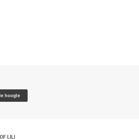
de hoogte
OF LILI