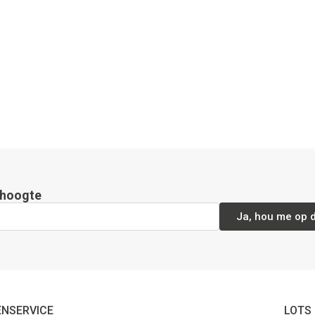
e hoogte
Ja, hou me op 
ENSERVICE
LOTS 