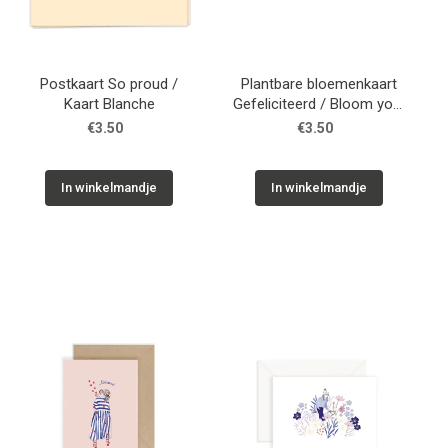
Postkaart So proud /
Plantbare bloemenkaart
Kaart Blanche
Gefeliciteerd / Bloom your
message
€3.50
€3.50
In winkelmandje
In winkelmandje