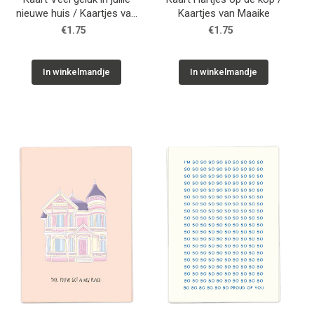
nieuwe huis / Kaartjes van
Kaartjes van Maaike
Maaike
€1.75
€1.75
In winkelmandje
In winkelmandje