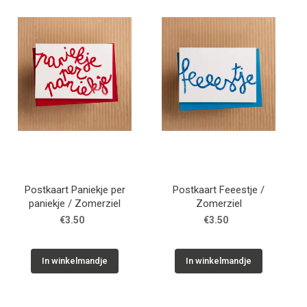
WONEN
STATIONERY
WELNESS
AAN TAFEL
FOOD
Postkaart Paniekje per
Postkaart Feeestje /
paniekje / Zomerziel
Zomerziel
€3.50
€3.50
GREEN LIVING
KIDS
In winkelmandje
In winkelmandje
CADEAUBON