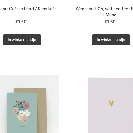
art Gefeliciteerd / Klein liefs
Wenskaart Oh, wat een feest! 
Marie
€3.50
€3.50
In winkelmandje
In winkelmandje