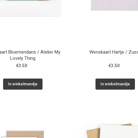
art Bloemendans / Atelier My
Wenskaart Hartje / Zus
Lovely Thing
€3.50
€3.50
In winkelmandje
In winkelmandje