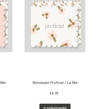
 Mie
Wenskaart Proficiat / La Mie
€3.75
In winkelmandje