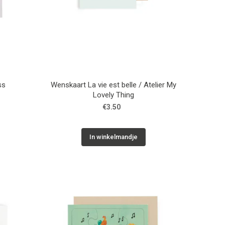
ss
Wenskaart La vie est belle / Atelier My
Lovely Thing
€3.50
In winkelmandje