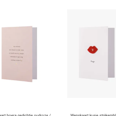
art hoera gedichtje oudroze /
Wenskaart kusje strijkemb