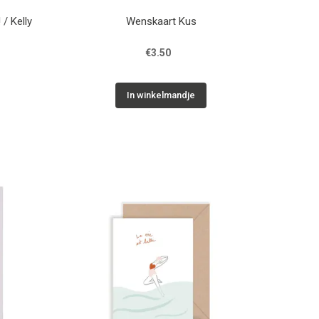
/ Kelly
Wenskaart Kus
€3.50
In winkelmandje