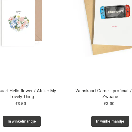
art Hello flower / Atelier My
Wenskaart Game - proficiat /
Lovely Thing
Zwoane
€3.50
€3.00
In winkelmandje
In winkelmandje