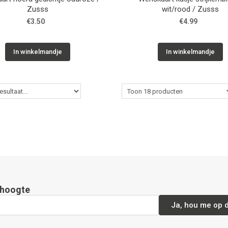
Zusss
wit/rood / Zusss
€3.50
€4.99
In winkelmandje
In winkelmandje
e hoogte
Ja, hou me op 