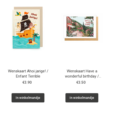
WONEN
STATIONERY
WELNESS
AAN TAFEL
FOOD
Wenskaart Ahoi jarige! /
Wenskaart Have a
Enfant Terrible
wonderful birthday /
Enfant Terrible
€3.90
€3.50
GREEN LIVING
KIDS
In winkelmandje
In winkelmandje
CADEAUBON