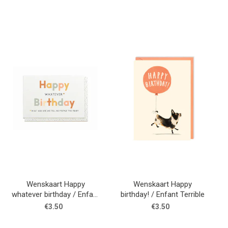
Wenskaart Happy
Wenskaart Happy
whatever birthday / Enfant
birthday! / Enfant Terrible
Terrible
€3.50
€3.50