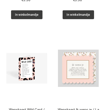
€3.50
€3.50
In winkelmandje
In winkelmandje
Wenskaart Wild Card /
Wenskaart Ik wens je / La