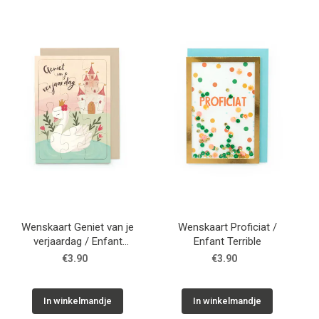
Wenskaart Geniet van je
Wenskaart Proficiat /
verjaardag / Enfant
Enfant Terrible
Terrible
€3.90
€3.90
In winkelmandje
In winkelmandje