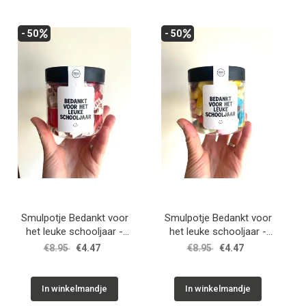
- 50
- 50
Smulpotje Bedankt voor
Smulpotje Bedankt voor
het leuke schooljaar -
het leuke schooljaar -
strawberry mix / Winkeltje
flower mix / Winkeltje van
€8.95
€4.47
€8.95
€4.47
van Anne
Anne
In winkelmandje
In winkelmandje