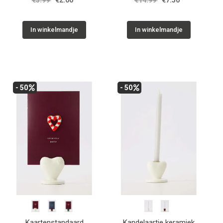
€3.99
€2.00
€14.99
€7.50
In winkelmandje
In winkelmandje
- 50
- 50
Kaartenstandaard
Kandelaartje keramiek