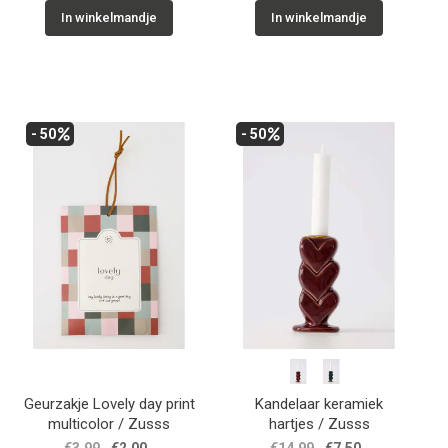
In winkelmandje
In winkelmandje
- 50
- 50
Geurzakje Lovely day print
Kandelaar keramiek
multicolor / Zusss
hartjes / Zusss