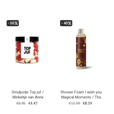
- 50
- 40
Smulpotje Top juf /
Shower Foam I wish you
Winkeltje van Anne
Magical Moments / The
Gift Label
€8.95
€4.47
€13.99
€8.39