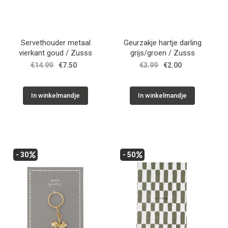
Servethouder metaal
Geurzakje hartje darling
vierkant goud / Zusss
grijs/groen / Zusss
€14.99
€7.50
€3.99
€2.00
In winkelmandje
In winkelmandje
- 30
- 50