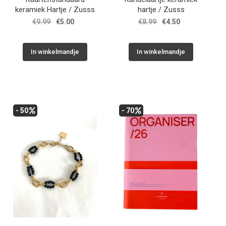
keramiek Hartje / Zusss
hartje / Zusss
€9.99
€5.00
€8.99
€4.50
In winkelmandje
In winkelmandje
- 50
- 70