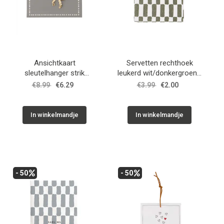
Ansichtkaart
Servetten rechthoek
sleutelhanger strik
leukerd wit/donkergroen /
wit/goud / Zusss
Zusss
€8.99
€6.29
€3.99
€2.00
In winkelmandje
In winkelmandje
- 50
- 50