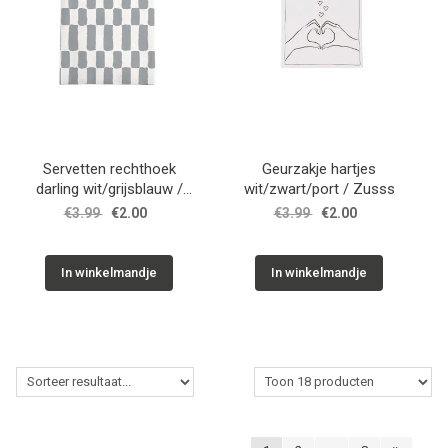
Servetten rechthoek
Geurzakje hartjes
darling wit/grijsblauw /
wit/zwart/port / Zusss
Zusss
€3.99
€2.00
€3.99
€2.00
In winkelmandje
In winkelmandje