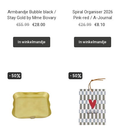
Armbandje Bubble black /
Spiral Organiser 2026
Stay Gold by Mme Bovary
Pink-red / A-Journal
€55.99
€28.00
€26.99
€8.10
In winkelmandje
In winkelmandje
- 50
- 50