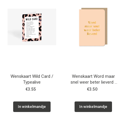
WONEN
STATIONERY
WELNESS
AAN TAFEL
Wenskaart Wild Card /
Wenskaart Word maar
FOOD
Typealive
snel weer beter lieverd -
GF / Kaartjes van Maaike
€3.55
€3.50
GREEN LIVING
In winkelmandje
In winkelmandje
KIDS
CADEAUBON