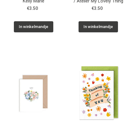
Kelly Marie
/ Atelier My Lovely Thing
€3.50
€3.50
In winkelmandje
In winkelmandje