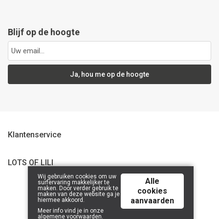
Blijf op de hoogte
Ja, hou me op de hoogte
Klantenservice
LOTS OF LILI
Wij gebruiken cookies om uw
Alle
surfervaring makkelijker te
maken. Door verder gebruik te
cookies
maken van deze website ga je
© 2026 Lots of Lili | Powered by
Tilroy
.
aanvaarden
hiermee akkoord.
Meer info vind je in onze
algemene voorwaarden
.