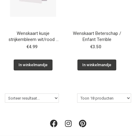
Wenskaart kusje
Wenskaart Beterschap /
strijkembleem wit/rood /
Enfant Terrible
Zusss
€4.99
€3.50
In winkelmandje
In winkelmandje