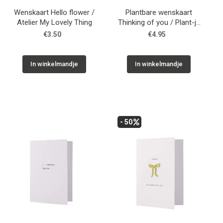
Wenskaart Hello flower /
Plantbare wenskaart
Atelier My Lovely Thing
Thinking of you / Plant-je
kaart
€3.50
€4.95
In winkelmandje
In winkelmandje
- 50