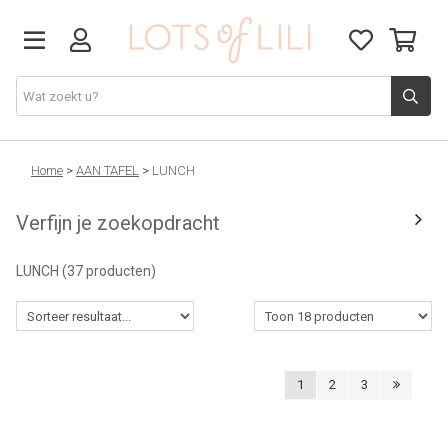
VADERDAG
Home
>
AAN TAFEL
>
LUNCH
Verfijn je zoekopdracht
SOLDEN
LUNCH
(37 producten)
GIFT STUDIO
AGENDA'S 2026
1
2
3
ACCESSOIRES
JUF/MEESTER