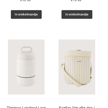
€15.95
€19.95
In winkelmandje
In winkelmandje
Thermos Lunchpot Love
Koeltas Vier elke dag /