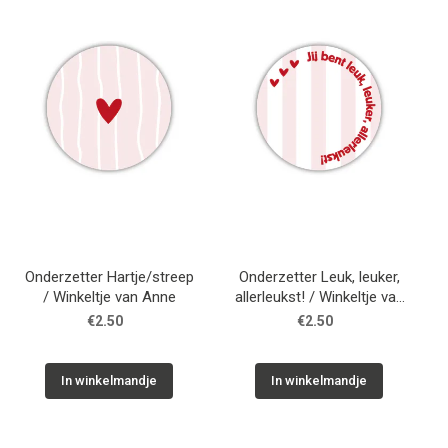
WONEN
STATIONERY
WELNESS
AAN TAFEL
FOOD
Onderzetter Hartje/streep
Onderzetter Leuk, leuker,
/ Winkeltje van Anne
allerleukst! / Winkeltje van
Anne
€2.50
€2.50
GREEN LIVING
KIDS
In winkelmandje
In winkelmandje
CADEAUBON