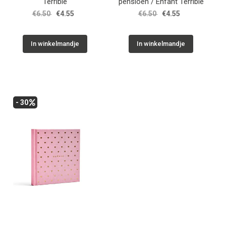
Terrible
pensioen / Enfant Terrible
€6.50
€4.55
€6.50
€4.55
In winkelmandje
In winkelmandje
- 30