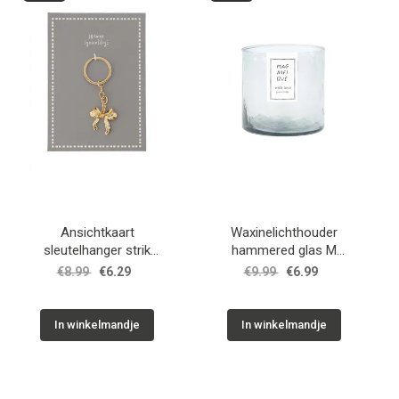
WONEN
STATIONERY
WELNESS
AAN TAFEL
Ansichtkaart
Waxinelichthouder
FOOD
sleutelhanger strik
hammered glas M
wit/goud / Zusss
grijsblauw / Zusss
€8.99
€6.29
€9.99
€6.99
GREEN LIVING
In winkelmandje
In winkelmandje
KIDS
CADEAUBON