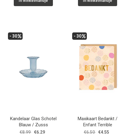
In winkelmandje
In winkelmandje
- 30
- 30
Kandelaar Glas Schotel
Maxikaart Bedankt /
Blauw / Zusss
Enfant Terrible
€8.99
€6.29
€6.50
€4.55