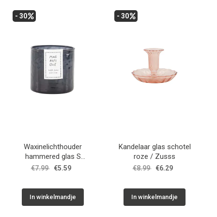
- 30
- 30
Waxinelichthouder
Kandelaar glas schotel
hammered glas S
roze / Zusss
antracietgrijs / Zusss
€7.99
€5.59
€8.99
€6.29
In winkelmandje
In winkelmandje