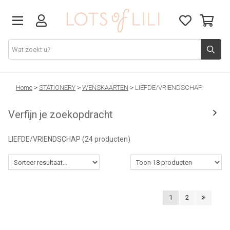
VADERDAG
Home
>
STATIONERY
>
WENSKAARTEN
>
LIEFDE/VRIENDSCHAP
Verfijn je zoekopdracht
SOLDEN
LIEFDE/VRIENDSCHAP
(24 producten)
GIFT STUDIO
AGENDA'S 2026
1
2
ACCESSOIRES
JUF/MEESTER