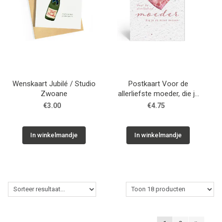
Wenskaart Jubilé / Studio
Postkaart Voor de
Zwoane
allerliefste moeder, die je
zo moet missen / Plant-je
€3.00
€4.75
kaart
In winkelmandje
In winkelmandje