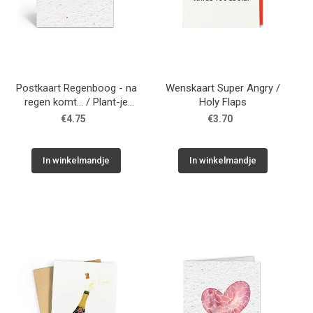
Postkaart Regenboog - na
Wenskaart Super Angry /
regen komt... / Plant-je
Holy Flaps
kaart
€4.75
€3.70
In winkelmandje
In winkelmandje