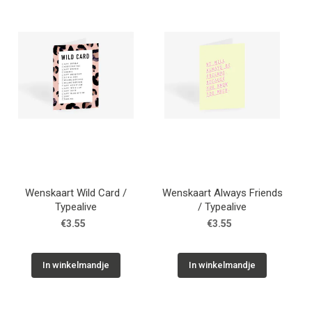
WONEN
STATIONERY
WELNESS
AAN TAFEL
FOOD
Wenskaart Wild Card /
Wenskaart Always Friends
Typealive
/ Typealive
€3.55
€3.55
GREEN LIVING
KIDS
In winkelmandje
In winkelmandje
CADEAUBON