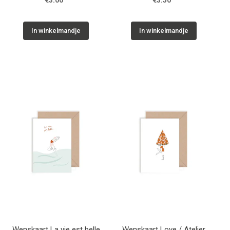
€3.00
€3.50
In winkelmandje
In winkelmandje
Wenskaart La vie est belle
Wenskaart Love / Atelier