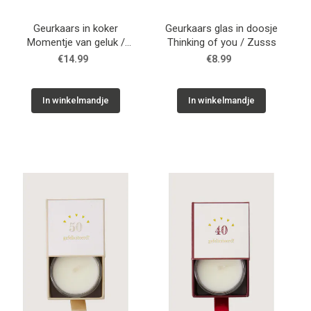
Geurkaars in koker
Geurkaars glas in doosje
Momentje van geluk /
Thinking of you / Zusss
Zusss
€14.99
€8.99
In winkelmandje
In winkelmandje