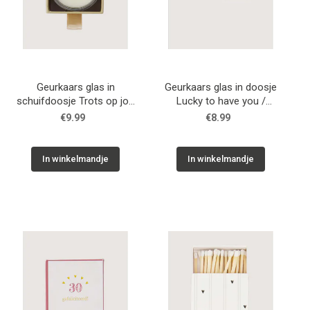
Geurkaars glas in
Geurkaars glas in doosje
schuifdoosje Trots op jou
Lucky to have you /
/ Zusss
Zusss
€9.99
€8.99
In winkelmandje
In winkelmandje