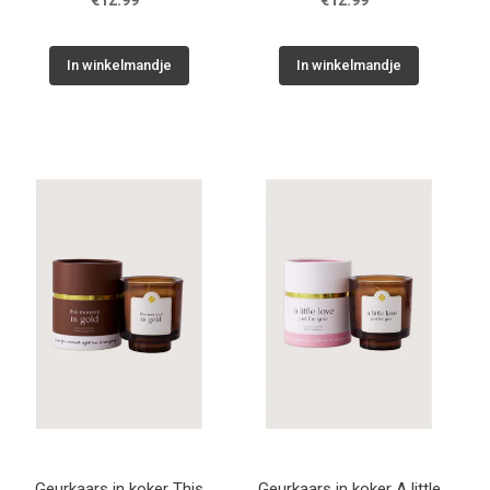
€12.99
€12.99
In winkelmandje
In winkelmandje
Geurkaars in koker This
Geurkaars in koker A little