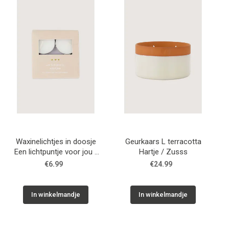
WONEN
STATIONERY
WELNESS
AAN TAFEL
FOOD
Waxinelichtjes in doosje
Geurkaars L terracotta
Een lichtpuntje voor jou /
Hartje / Zusss
Zusss
€6.99
€24.99
GREEN LIVING
KIDS
In winkelmandje
In winkelmandje
CADEAUBON