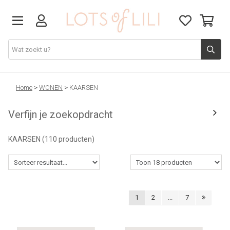
VADERDAG
Home
>
WONEN
>
KAARSEN
Verfijn je zoekopdracht
SOLDEN
KAARSEN
(110 producten)
GIFT STUDIO
AGENDA'S 2026
1
2
...
7
ACCESSOIRES
JUF/MEESTER