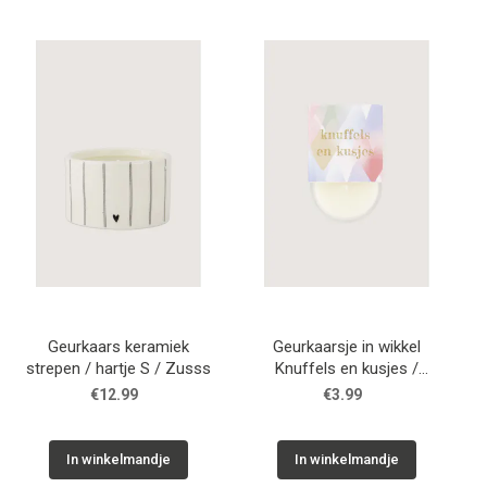
Geurkaars keramiek
Geurkaarsje in wikkel
strepen / hartje S / Zusss
Knuffels en kusjes /
Zusss
€12.99
€3.99
In winkelmandje
In winkelmandje