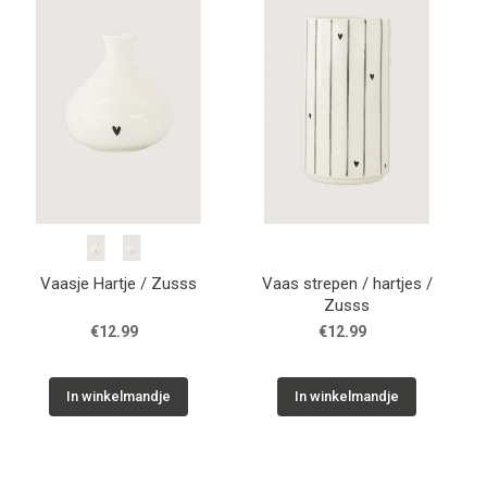
WONEN
STATIONERY
WELNESS
AAN TAFEL
Vaasje Hartje / Zusss
Vaas strepen / hartjes /
FOOD
Zusss
€12.99
€12.99
GREEN LIVING
In winkelmandje
In winkelmandje
KIDS
CADEAUBON