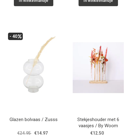
In winkelmandje
In winkelmandje
- 40
Glazen bolvaas / Zusss
Stekjeshouder met 6
vaasjes / By Woom
€24.95
€14.97
€12.50