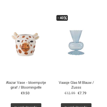
- 40
Alazar Vase - bloempotje
Vaasje Glas M Blauw /
giraf / Bloomingville
Zusss
€9.50
€12.99
€7.79