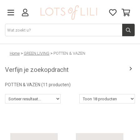
VADERDAG
Home
>
GREEN LIVING
>
POTTEN & VAZEN
Verfijn je zoekopdracht
SOLDEN
POTTEN & VAZEN
(11 producten)
GIFT STUDIO
AGENDA'S 2026
ACCESSOIRES
JUF/MEESTER