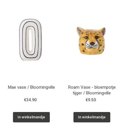
Mae vase / Bloomingville
Roam Vase - bloempotje
tijger / Bloomingville
€34.90
€9.50
In winkelmandje
In winkelmandje