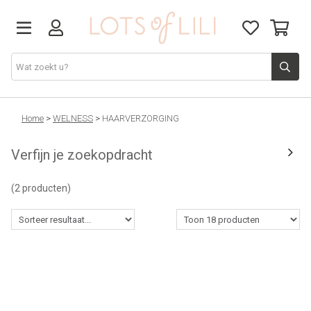
VADERDAG
Home
>
WELNESS
>
HAARVERZORGING
Verfijn je zoekopdracht
SOLDEN
(2 producten)
GIFT STUDIO
AGENDA'S 2026
ACCESSOIRES
JUF/MEESTER