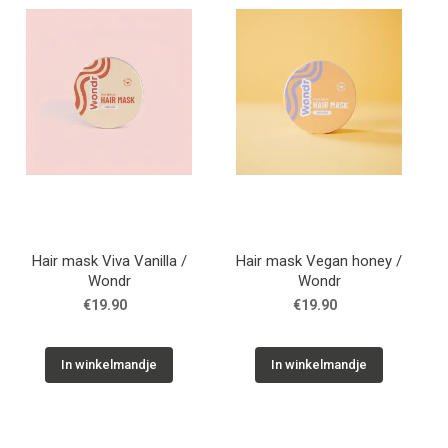
WONEN
STATIONERY
WELNESS
AAN TAFEL
Hair mask Viva Vanilla /
Hair mask Vegan honey /
FOOD
Wondr
Wondr
€19.90
€19.90
GREEN LIVING
In winkelmandje
In winkelmandje
KIDS
CADEAUBON