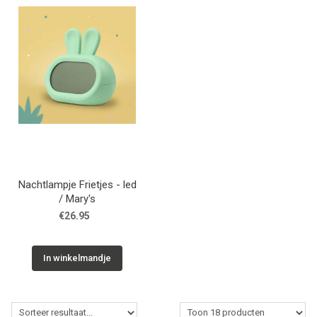
WONEN
STATIONERY
WELNESS
AAN TAFEL
Nachtlampje Frietjes - led
FOOD
/ Mary's
€26.95
GREEN LIVING
In winkelmandje
KIDS
CADEAUBON