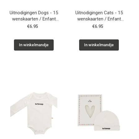
Uitnodigingen Dogs - 15
Uitnodigingen Cats - 15
wenskaarten / Enfant
wenskaarten / Enfant
Terrible
Terrible
€6.95
€6.95
In winkelmandje
In winkelmandje