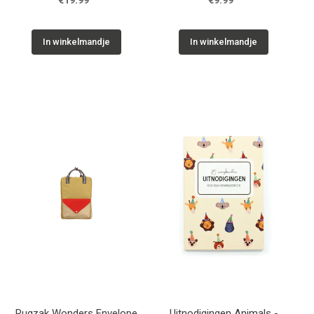
€19.99
€9.99
In winkelmandje
In winkelmandje
Rugzak Wonders Envelope
Uitnodigingen Animals -