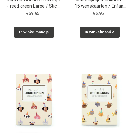
- reed green Large / Sticky
15 wenskaarten / Enfant
Lemon
Terrible
€69.95
€6.95
In winkelmandje
In winkelmandje