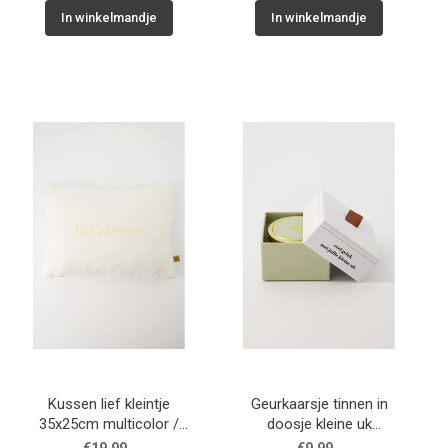
In winkelmandje
In winkelmandje
Kussen lief kleintje
Geurkaarsje tinnen in
35x25cm multicolor /
doosje kleine uk
Zusss
multicolor / Zusss