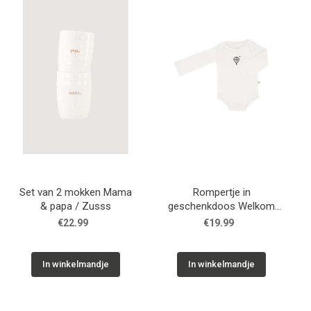
WONEN
STATIONERY
WELNESS
AAN TAFEL
FOOD
Set van 2 mokken Mama
Rompertje in
& papa / Zusss
geschenkdoos Welkom
kleine leukerd / Zusss
€22.99
€19.99
GREEN LIVING
KIDS
In winkelmandje
In winkelmandje
CADEAUBON