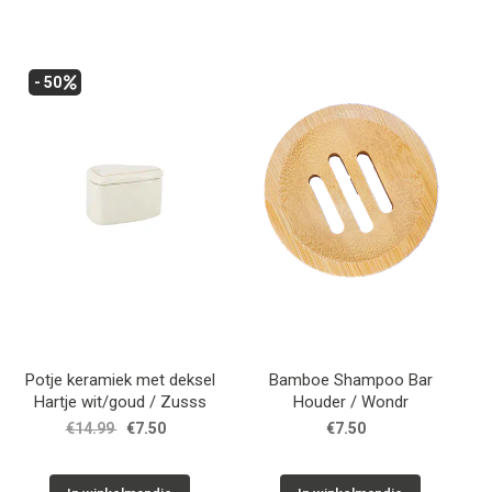
- 50
Potje keramiek met deksel
Bamboe Shampoo Bar
Hartje wit/goud / Zusss
Houder / Wondr
€14.99
€7.50
€7.50