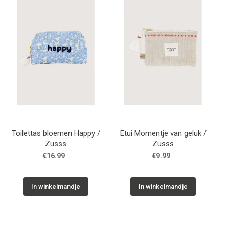
WONEN
STATIONERY
WELNESS
AAN TAFEL
Toilettas bloemen Happy /
Etui Momentje van geluk /
FOOD
Zusss
Zusss
€16.99
€9.99
GREEN LIVING
In winkelmandje
In winkelmandje
KIDS
CADEAUBON