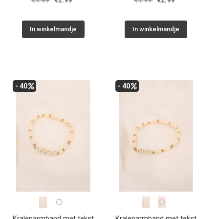
€4.99
€2.99
€4.99
€2.99
In winkelmandje
In winkelmandje
- 40
- 40
Kralenarmband met tekst
Kralenarmband met tekst