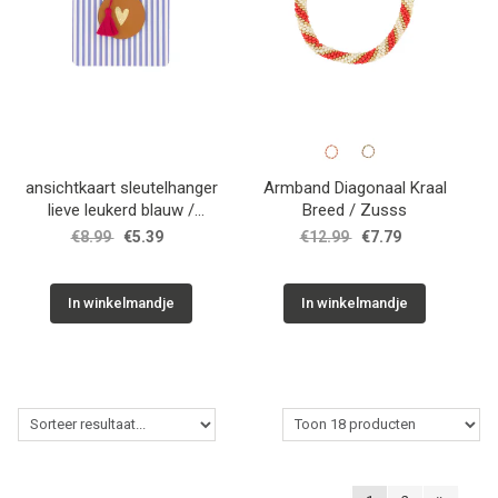
ansichtkaart sleutelhanger
Armband Diagonaal Kraal
lieve leukerd blauw /
Breed / Zusss
Zusss
€8.99
€5.39
€12.99
€7.79
In winkelmandje
In winkelmandje