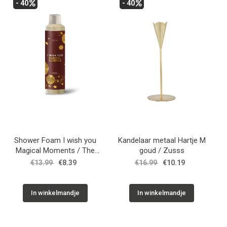
- 40
- 40
WONEN
STATIONERY
WELNESS
AAN TAFEL
FOOD
Shower Foam I wish you
Kandelaar metaal Hartje M
Magical Moments / The
goud / Zusss
Gift Label
€13.99
€8.39
€16.99
€10.19
GREEN LIVING
KIDS
In winkelmandje
In winkelmandje
CADEAUBON