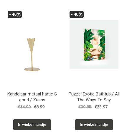
- 40
- 40
Kandelaar metaal hartje S
Puzzel Exotic Bathtub / All
goud / Zusss
The Ways To Say
€14.99
€8.99
€39.95
€23.97
In winkelmandje
In winkelmandje