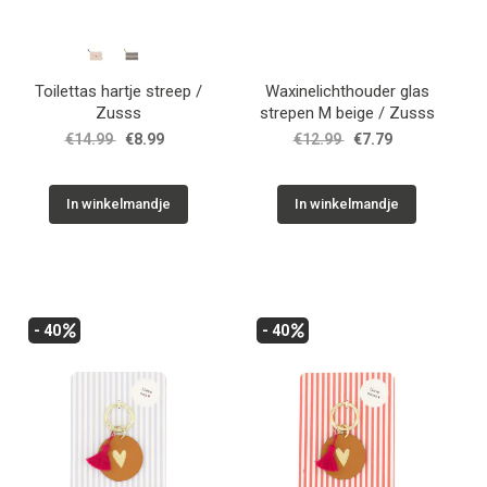
Toilettas hartje streep /
Waxinelichthouder glas
Zusss
strepen M beige / Zusss
€14.99
€8.99
€12.99
€7.79
In winkelmandje
In winkelmandje
- 40
- 40