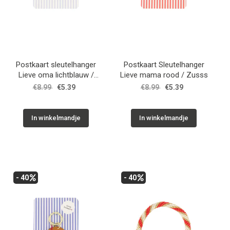
Postkaart sleutelhanger
Postkaart Sleutelhanger
Lieve oma lichtblauw /
Lieve mama rood / Zusss
Zusss
€8.99
€5.39
€8.99
€5.39
In winkelmandje
In winkelmandje
- 40
- 40