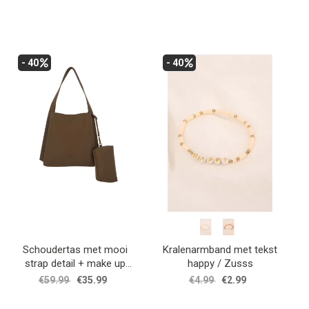
- 40
- 40
Schoudertas met mooi
Kralenarmband met tekst
strap detail + make up
happy / Zusss
tasje / Zusss
€59.99
€35.99
€4.99
€2.99