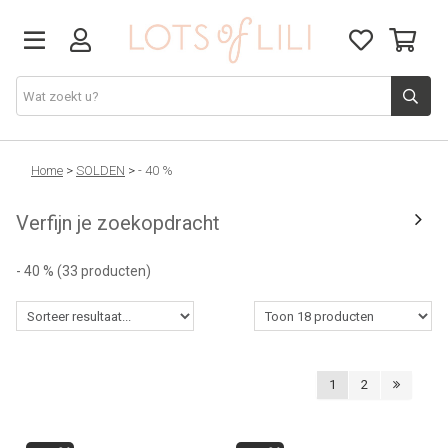
VADERDAG
Home
>
SOLDEN
>
- 40 %
Verfijn je zoekopdracht
SOLDEN
- 40 %
(33 producten)
GIFT STUDIO
AGENDA'S 2026
1
2
ACCESSOIRES
JUF/MEESTER