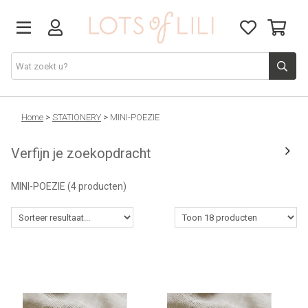
VADERDAG
Home
>
STATIONERY
>
MINI-POEZIE
Verfijn je zoekopdracht
SOLDEN
MINI-POEZIE
(4 producten)
GIFT STUDIO
AGENDA'S 2026
ACCESSOIRES
JUF/MEESTER