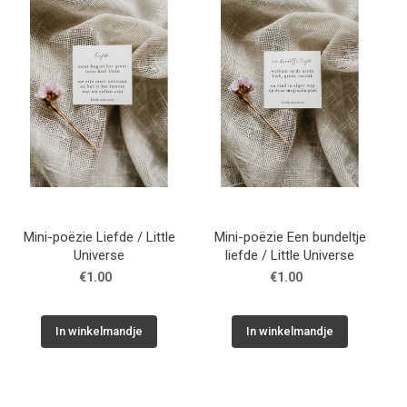
WONEN
STATIONERY
WELNESS
AAN TAFEL
Mini-poëzie Liefde / Little
Mini-poëzie Een bundeltje
FOOD
Universe
liefde / Little Universe
€1.00
€1.00
GREEN LIVING
In winkelmandje
In winkelmandje
KIDS
CADEAUBON