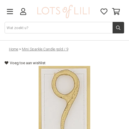
VADERDAG
Home
>
Mini Sparkle Candle gold / 9
Voeg toe aan wishlist
SOLDEN
GIFT STUDIO
AGENDA'S 2026
ACCESSOIRES
JUF/MEESTER