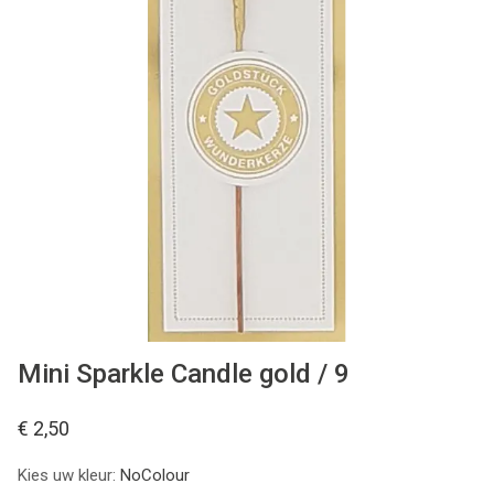
WONEN
STATIONERY
WELNESS
AAN TAFEL
FOOD
GREEN LIVING
Mini Sparkle Candle gold / 9
KIDS
€ 2,50
Kies uw kleur:
NoColour
CADEAUBON