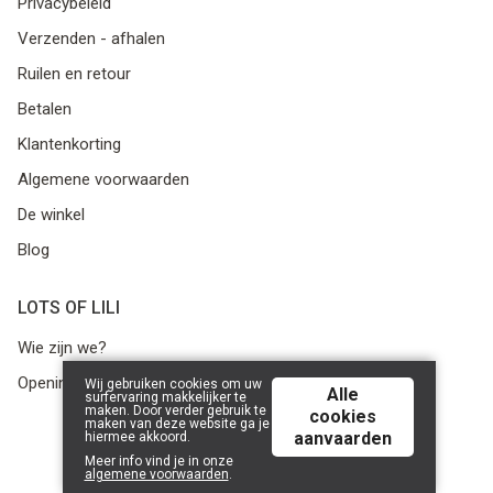
Privacybeleid
Verzenden - afhalen
Ruilen en retour
Betalen
Klantenkorting
Algemene voorwaarden
De winkel
Blog
LOTS OF LILI
Wie zijn we?
Openingsuren
Wij gebruiken cookies om uw
Alle
surfervaring makkelijker te
maken. Door verder gebruik te
cookies
maken van deze website ga je
aanvaarden
hiermee akkoord.
© 2026 Lots of Lili | Powered by
Tilroy
.
Meer info vind je in onze
algemene voorwaarden
.