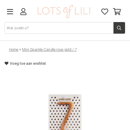
VADERDAG
Home
>
Mini Sparkle Candle rose gold / 7
Voeg toe aan wishlist
SOLDEN
GIFT STUDIO
AGENDA'S 2026
ACCESSOIRES
JUF/MEESTER