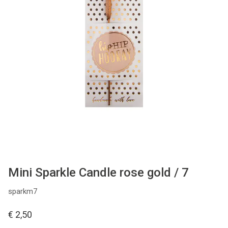
WONEN
STATIONERY
WELNESS
AAN TAFEL
FOOD
GREEN LIVING
Mini Sparkle Candle rose gold / 7
sparkm7
KIDS
€ 2,50
CADEAUBON