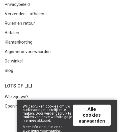
Privacybeleid
Verzenden - afhalen
Ruilen en retour
Betalen
Klantenkorting
Algemene voorwaarden
De winkel
Blog
LOTS OF LILI
Wie zijn we?
Openingsuren
Wij gebruiken cookies om uw
Alle
surfervaring makkelijker te
maken. Door verder gebruik te
cookies
maken van deze website ga je
aanvaarden
hiermee akkoord.
© 2026 Lots of Lili | Powered by
Tilroy
.
Meer info vind je in onze
algemene voorwaarden
.