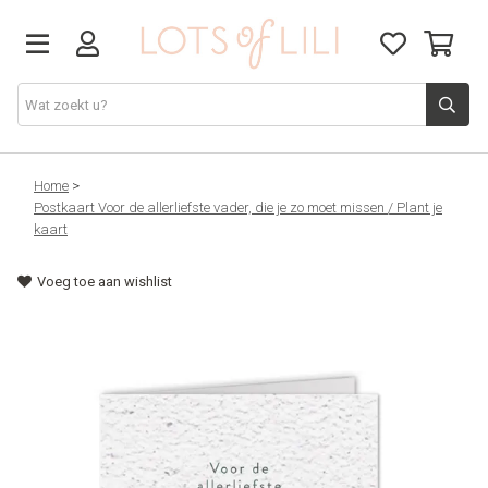
VADERDAG
Home
>
Postkaart Voor de allerliefste vader, die je zo moet missen / Plant je
kaart
SOLDEN
Voeg toe aan wishlist
GIFT STUDIO
AGENDA'S 2026
ACCESSOIRES
JUF/MEESTER