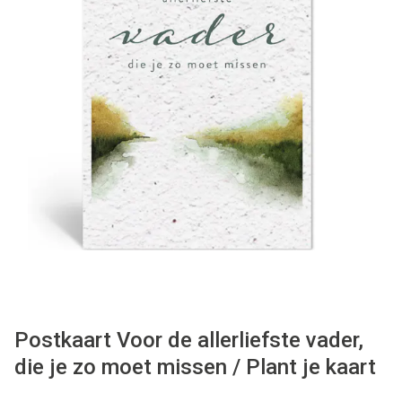
WONEN
STATIONERY
WELNESS
AAN TAFEL
FOOD
GREEN LIVING
Postkaart Voor de allerliefste vader,
KIDS
die je zo moet missen / Plant je kaart
CADEAUBON