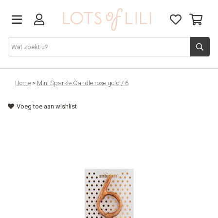
VADERDAG
Home
>
Mini Sparkle Candle rose gold / 6
Voeg toe aan wishlist
SOLDEN
GIFT STUDIO
AGENDA'S 2026
ACCESSOIRES
JUF/MEESTER