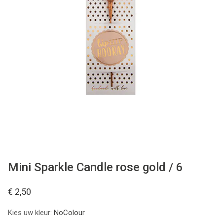
WONEN
STATIONERY
WELNESS
AAN TAFEL
FOOD
GREEN LIVING
Mini Sparkle Candle rose gold / 6
KIDS
€ 2,50
Kies uw kleur:
NoColour
CADEAUBON