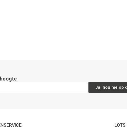
e hoogte
Ja, hou me op 
ENSERVICE
LOTS 