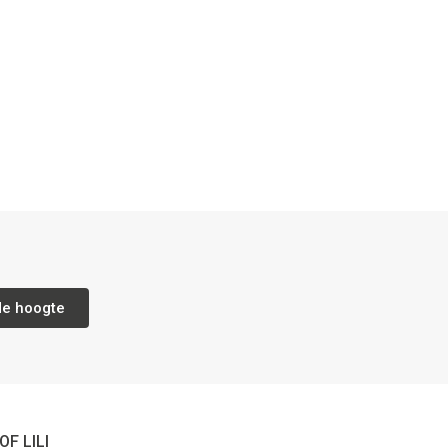
de hoogte
OF LILI