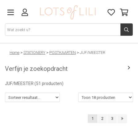
VADERDAG
Home
>
STATIONERY
>
POSTKAARTEN
>
JUF/MEESTER
Verfijn je zoekopdracht
SOLDEN
JUF/MEESTER
(51 producten)
GIFT STUDIO
AGENDA'S 2026
1
2
3
ACCESSOIRES
JUF/MEESTER