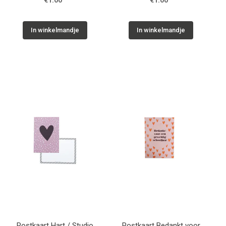
€1.00
€1.00
In winkelmandje
In winkelmandje
Postkaart Hart / Studio
Postkaart Bedankt voor