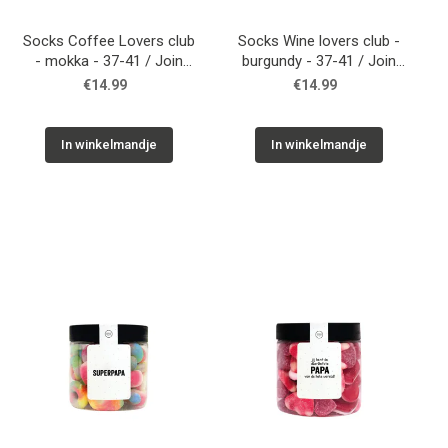
Socks Coffee Lovers club
Socks Wine lovers club -
- mokka - 37-41 / Join
burgundy - 37-41 / Join
The Club
The Club
€14.99
€14.99
In winkelmandje
In winkelmandje