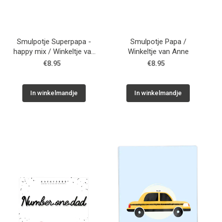
Smulpotje Superpapa -
Smulpotje Papa /
happy mix / Winkeltje van
Winkeltje van Anne
Anne
€8.95
€8.95
In winkelmandje
In winkelmandje