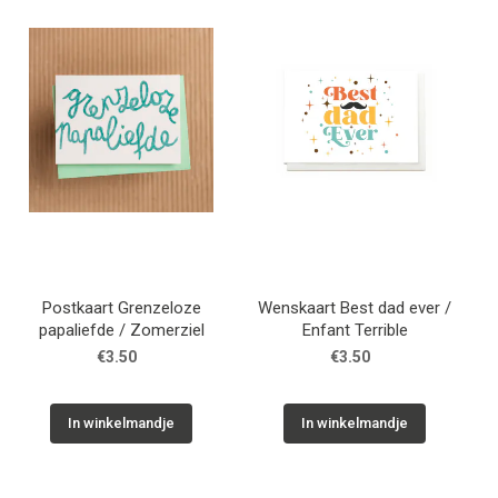
WONEN
STATIONERY
WELNESS
AAN TAFEL
FOOD
Postkaart Grenzeloze
Wenskaart Best dad ever /
papaliefde / Zomerziel
Enfant Terrible
€3.50
€3.50
GREEN LIVING
KIDS
In winkelmandje
In winkelmandje
CADEAUBON