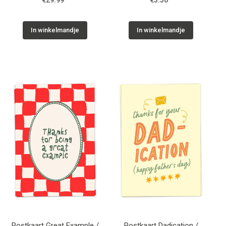
€29.99
€3.50
In winkelmandje
In winkelmandje
Postkaart Great Example /
Postkaart Dadication /