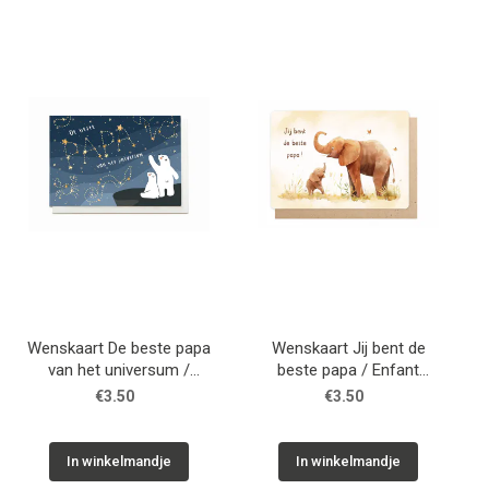
Wenskaart De beste papa
Wenskaart Jij bent de
van het universum /
beste papa / Enfant
Enfant Terrible
Terrible
€3.50
€3.50
In winkelmandje
In winkelmandje