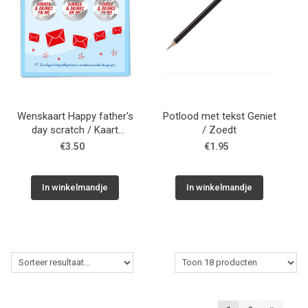
Wenskaart Happy father's
Potlood met tekst Geniet
day scratch / Kaart
/ Zoedt
Blanche
€3.50
€1.95
In winkelmandje
In winkelmandje