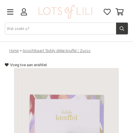
VADERDAG
Home
>
Ansichtkaart Teddy dikke knuffel / Zusss
Voeg toe aan wishlist
SOLDEN
GIFT STUDIO
AGENDA'S 2026
ACCESSOIRES
JUF/MEESTER