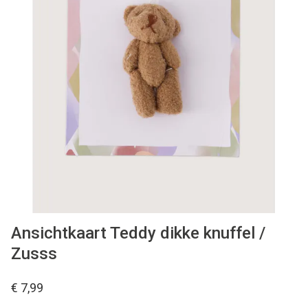
WONEN
STATIONERY
WELNESS
AAN TAFEL
FOOD
GREEN LIVING
Ansichtkaart Teddy dikke knuffel /
Zusss
KIDS
€ 7,99
CADEAUBON