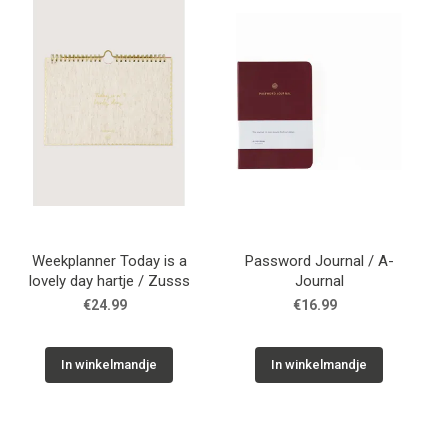
WONEN
STATIONERY
WELNESS
AAN TAFEL
Weekplanner Today is a
Password Journal / A-
FOOD
lovely day hartje / Zusss
Journal
€24.99
€16.99
GREEN LIVING
In winkelmandje
In winkelmandje
KIDS
CADEAUBON