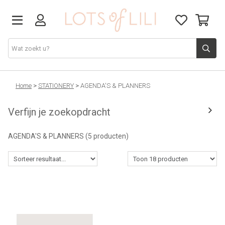
VADERDAG
Home
>
STATIONERY
>
AGENDA'S & PLANNERS
Verfijn je zoekopdracht
SOLDEN
AGENDA'S & PLANNERS
(5 producten)
GIFT STUDIO
AGENDA'S 2026
ACCESSOIRES
JUF/MEESTER