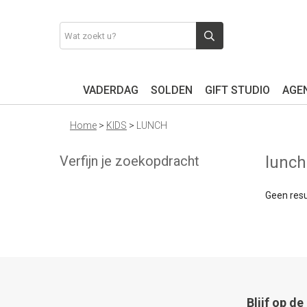
VADERDAG
SOLDEN
GIFT STUDIO
AGEN
Home
>
KIDS
>
LUNCH
Verfijn je zoekopdracht
lunc
Geen resu
Blijf op d