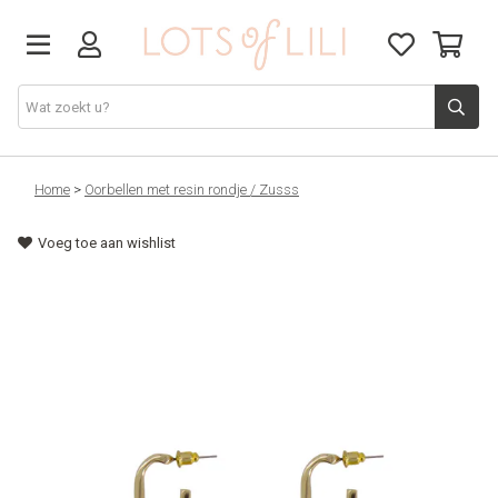
VADERDAG
Home
>
Oorbellen met resin rondje / Zusss
Voeg toe aan wishlist
SOLDEN
GIFT STUDIO
AGENDA'S 2026
ACCESSOIRES
JUF/MEESTER