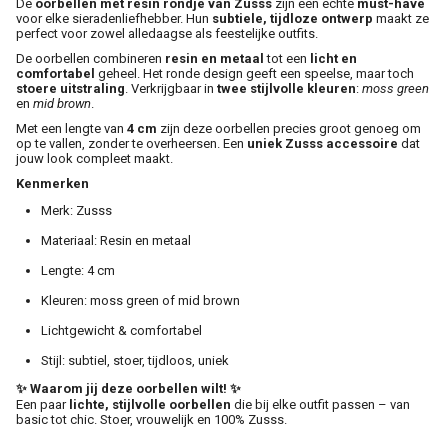
De
oorbellen met resin rondje van Zusss
zijn een echte
must-have
voor elke sieradenliefhebber. Hun
subtiele, tijdloze ontwerp
maakt ze
perfect voor zowel alledaagse als feestelijke outfits.
De oorbellen combineren
resin en metaal
tot een
licht en
comfortabel
geheel. Het ronde design geeft een speelse, maar toch
stoere uitstraling
. Verkrijgbaar in
twee stijlvolle kleuren
:
moss green
en
mid brown
.
Met een lengte van
4 cm
zijn deze oorbellen precies groot genoeg om
op te vallen, zonder te overheersen. Een
uniek Zusss accessoire
dat
jouw look compleet maakt.
Kenmerken
Merk: Zusss
Materiaal: Resin en metaal
Lengte: 4 cm
Kleuren: moss green of mid brown
Lichtgewicht & comfortabel
Stijl: subtiel, stoer, tijdloos, uniek
✨ Waarom jij deze oorbellen wilt! ✨
Een paar
lichte, stijlvolle oorbellen
die bij elke outfit passen – van
basic tot chic. Stoer, vrouwelijk en 100% Zusss.