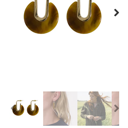
WONEN
Next
STATIONERY
WELNESS
AAN TAFEL
FOOD
GREEN LIVING
KIDS
Previous
Next
CADEAUBON